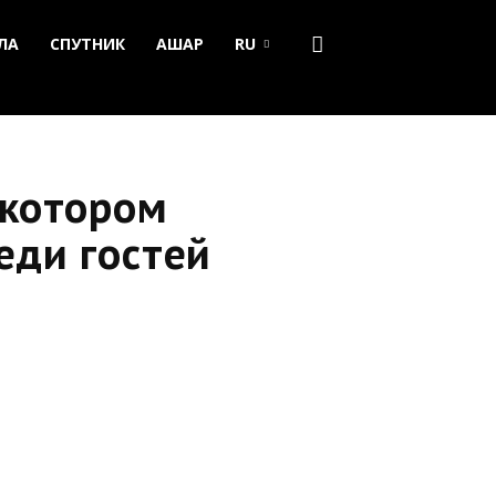
ЛА
СПУТНИК
АШАР
RU
 котором
еди гостей