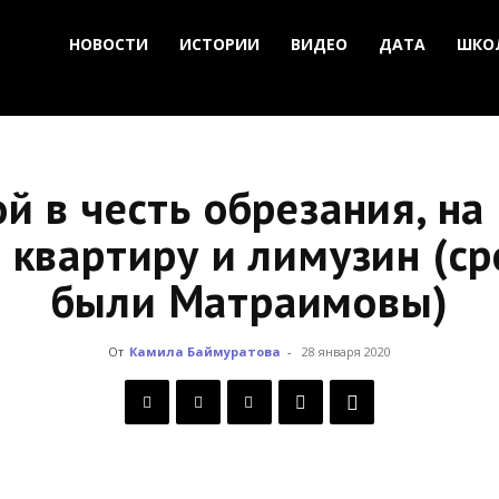
НОВОСТИ
ИСТОРИИ
ВИДЕО
ДАТА
ШКО
ой в честь обрезания, на
 квартиру и лимузин (ср
были Матраимовы)
От
Камила Баймуратова
-
28 января 2020