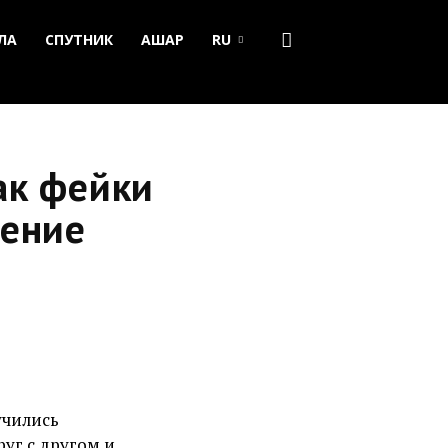
ЛА
СПУТНИК
АШАР
RU
ак фейки
нение
учились
уг с другом и