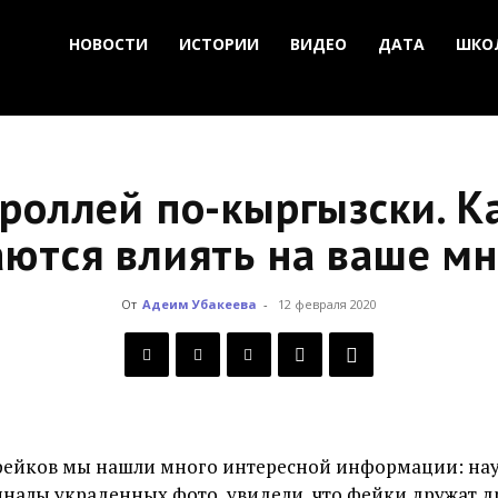
НОВОСТИ
ИСТОРИИ
ВИДЕО
ДАТА
ШКО
роллей по-кыргызски. К
ются влиять на ваше м
От
Адеим Убакеева
-
12 февраля 2020
 фейков мы нашли много интересной информации: на
налы украденных фото, увидели, что фейки дружат др