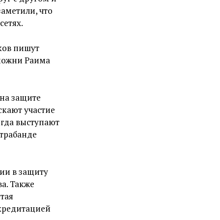
заметили, что
сетях.
ков пишут
можни Раима
 на защите
скают участие
егда выступают
нтрабанде
ии в защиту
а. Также
тая
кредитацией