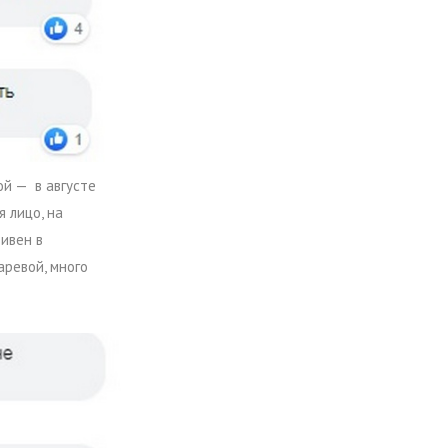
ой — в августе
 лицо, на
тивен в
аревой, много