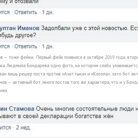
в — тоже фейки. Первый фейк появился в октябре 2019 года, втор
ейка Людмила Бондарева одно фото, на котором слабо улавливается
ван лишь решер поста против «Азаттыка» и «Клоопа», зато бот ак
ов — активный бот, много постов того же характера, что и у Бонд
иях.