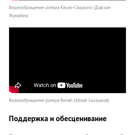
Видеообращение рэпера Кисло-Сладкого (Дархан
Жумабек)
Видеообращение рэпера Bonah (Аблай Сыздыков)
Поддержка и обесценивание