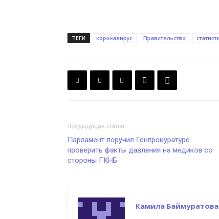
ТЕГИ
коронавирус
Правительство
статист
Предыдущая статья
Парламент поручил Генпрокуратуре
проверить факты давления на медиков со
стороны ГКНБ
Камила Баймуратова