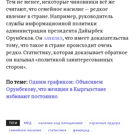
Тем не менее, некоторые чиновники всё же
считают, что семейное насилие — редкое
явление в стране. Например, руководитель
службы информационной политики
администрации президента Дайырбек
Орунбеков. Он
заявлял
, что имеет доказательства
тому, что такое в стране происходит очень
редко. Статистику, которая доказывает обратное
он называл «политикой заинтересованных
сторон».
По теме:
Одним графиком: Объясняем
Орунбекову, что женщин в Кыргызстане
избивают постоянно
ТЕГИ
МВД
насилие над женщинами
охранные ордера
семейное насилие
статистика
фемицид