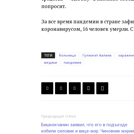
попросит.
За все время пандемии в стране заф
коронавирусом, 16 человек умерли. 
ТЕГИ
больница
Гулжигит Аалиев
заражен
медики
пандемия
Предыдущая статья
Бишкекчанин заявил, что его в подъезде
избили силовик и вице-мэр. Чиновник мэрии