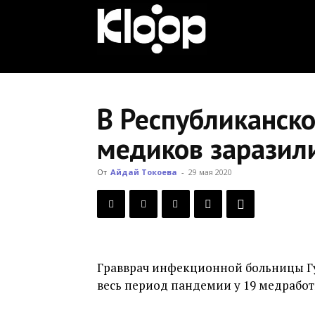
KLOOP.KG
—
В Республиканск
медиков заразил
Новости
От
Айдай Токоева
-
29 мая 2020
Кыргызстана
Гравврач инфекционной больницы Г
весь период пандемии у 19 медрабо