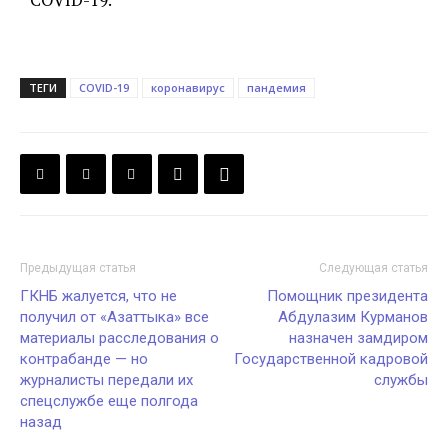
ТЕГИ
COVID-19
коронавирус
пандемия
Предыдущая статья
Следующая статья
ГКНБ жалуется, что не
Помощник президента
получил от «Азаттыка» все
Абдулазим Курманов
материалы расследования о
назначен замдиром
контрабанде — но
Государственной кадровой
журналисты передали их
службы
спецслужбе еще полгода
назад