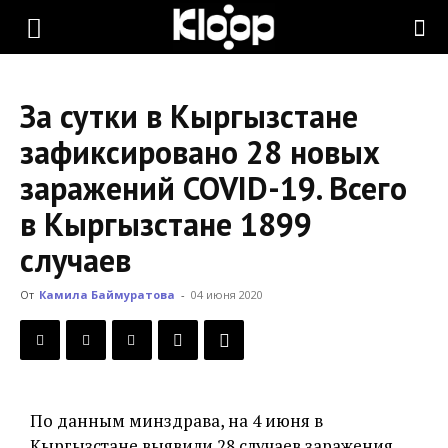
KLOOP.KG
За сутки в Кыргызстане
—
зафиксировано 28 новых
заражений COVID-19. Всего
Новости
в Кыргызстане 1899
случаев
Кыргызстана
От
Камила Баймуратова
-
04 июня 2020
По данным минздрава, на 4 июня в
Кыргызстане выявили 28 случаев заражения