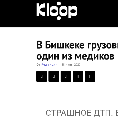
KLOOP.KG
—
В Бишкеке грузов
один из медиков
Новости
От
Редакция
-
18 июня 2020
Кыргызстана
СТРАШНОЕ ДТП. 