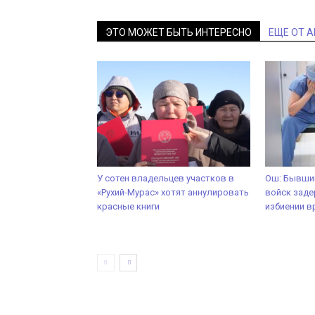
ЭТО МОЖЕТ БЫТЬ ИНТЕРЕСНО
ЕЩЕ ОТ 
У сотен владельцев участков в
Ош: Бывший
«Рухий-Мурас» хотят аннулировать
войск заде
красные книги
избиении в