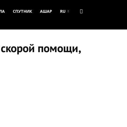
ЛА
СПУТНИК
АШАР
RU
 скорой помощи,