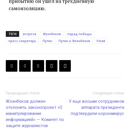
прибытию он ушел на трехдневную
самоизоляцию.
ТЕГИ
встреча
Жээнбеков
парад победы
пресс-секретарь
Путин
Путин и Жээнбеков
Ржев
Предыдущая статья
Следующая статья
Жээнбеков должен
У еще восьми сотрудников
отклонить законопроект «О
аппарата президента
манипулировании
подтвердили коронавирус
информацией» — Комитет по
защите журналистов