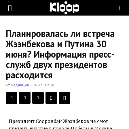
KLOOP.KG
Планировалась ли встреча
—
Жээнбекова и Путина 30
июня? Информация пресс-
Новости
служб двух президентов
расходится
Кыргызстана
От
Редакция
-
26 июня 2020
Президент Сооронбай Жээнбеков не смог
принять участие в параде Победы в Москве,