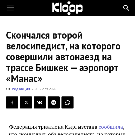
KLOOP.KG
Скончался второй
—
велосипедист, на которого
совершили автонаезд на
Новости
трассе Бишкек — аэропорт
«Манас»
Кыргызстана
От
Редакция
-
01 июля 2020
Федерация триатлона Кыргызстана
сообщила
,
что скончались оба велосипедиста, на которых