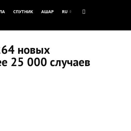
ЛА
СПУТНИК
АШАР
RU
264 новых
ее 25 000 случаев