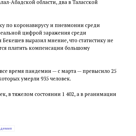
алал-Абадской области, два в Таласской
ику по коронавирусу и пневмонии среди
 реальной цифрой заражения среди
н Бекешев выразил мнение, что статистику не
ется платить компенсации большому
 все время пандемии — с марта — превысило 25
 которых умерли 935 человек.
век, в тяжелом состоянии 1 402, а в реанимации
ндемия