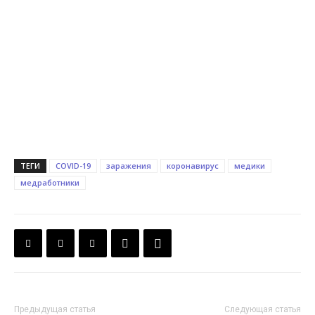
ТЕГИ
COVID-19
заражения
коронавирус
медики
медработники
Предыдущая статья
Следующая статья