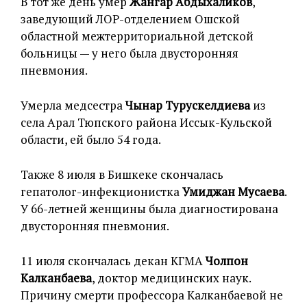
В тот же день умер
Жангар Абдыхаликов
,
заведующий ЛОР-отделением Ошской
областной межтерриториальной детской
больницы — у него была двусторонняя
пневмония.
Умерла медсестра
Чынар Турускелдиева
из
села Арал Тюпского района Иссык-Кульской
области, ей было 54 года.
Также 8 июля в Бишкеке скончалась
гепатолог-инфекционистка
Умиджан Мусаева
.
У 66-летней женщины была диагностирована
двусторонняя пневмония.
11 июля скончалась декан КГМА
Чолпон
Калканбаева
, доктор медицинских наук.
Причину смерти профессора Калканбаевой не