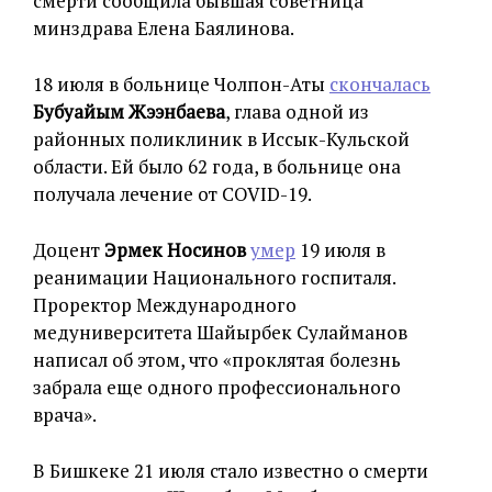
смерти сообщила бывшая советница
минздрава Елена Баялинова.
18 июля в больнице Чолпон-Аты
скончалась
Бубуайым
Жээнбаева
, глава одной из
районных поликлиник в Иссык-Кульской
области. Ей было 62 года, в больнице она
получала лечение от COVID-19.
Доцент
Эрмек Носинов
умер
19 июля в
реанимации Национального госпиталя.
Проректор Международного
медуниверситета Шайырбек Сулайманов
написал об этом, что «проклятая болезнь
забрала еще одного профессионального
врача».
В Бишкеке 21 июля стало известно о смерти