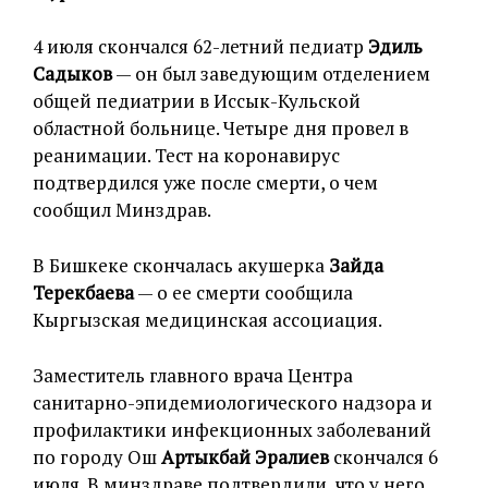
4 июля скончался 62-летний педиатр
Эдиль
Садыков
— он был заведующим отделением
общей педиатрии в Иссык-Кульской
областной больнице. Четыре дня провел в
реанимации. Тест на коронавирус
подтвердился уже после смерти, о чем
сообщил Минздрав.
В Бишкеке скончалась акушерка
Зайда
Терекбаева
— о ее смерти сообщила
Кыргызская медицинская ассоциация.
Заместитель главного врача Центра
санитарно-эпидемиологического надзора и
профилактики инфекционных заболеваний
по городу Ош
Артыкбай Эралиев
скончался 6
июля. В минздраве подтвердили, что у него