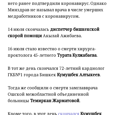
него ранее подтвердили коронавирус. Однако
Минздрав не называл врача в числе умерших
медработников с коронавирусом.
14 июля скончалась
диспетчер бишкекской
скорой помощи
Акылай Ажибаева.
16 июля стало известно о смерти хирурга-
проктолога 45-летнего
Турата Кулжабаева
.
В тот же день скончался 72-летний кардиолог
ГКБ№1 города Бишкек
Кумушбек Алтыкеев
.
Тогда же сообщили о смерти замглавврача
Ошской межобластной объединенной
больницы
Темиркан Жарматовой
.
Кроме того, в этот день
скончался
Кумушбек