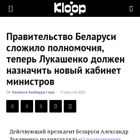
KLOOP.KG
Правительство Беларуси
—
сложило полномочия,
теперь Лукашенко должен
Новости
назначить новый кабинет
министров
Кыргызстана
От
Камила Баймуратова
-
17 августа 2020
Действующий президент Беларуси Александр
Лукашенко подписал указ «
О полномочиях