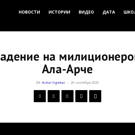
НОВОСТИ
ИСТОРИИ
ВИДЕО
ДАТА
ШКО
падение на милиционеро
Ала-Арче
От
Aidai Irgebai
-
20 сентября 2020