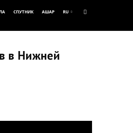
ЛА
СПУТНИК
АШАР
RU
в в Нижней