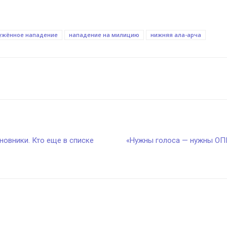
ужённое нападение
нападение на милицию
нижняя ала-арча
иновники. Кто еще в списке
«Нужны голоса — нужны ОПГ