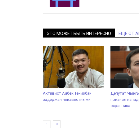
ЭТО МОЖЕТ БЫТЬ ИНТЕРЕСНО
ЕЩЕ ОТ 
Активист Айбек Тенизбай
Депутат Чынг
задержан неизвестными
признал напад
охранника