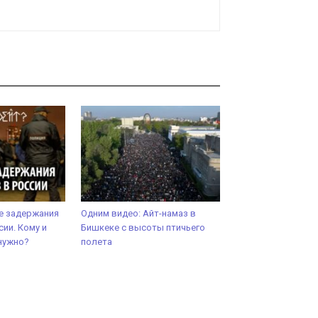
е задержания
Одним видео: Айт-намаз в
сии. Кому и
Бишкеке с высоты птичьего
нужно?
полета