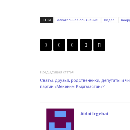
ТЕГИ
алкогольное опьянение
Видео
воор
Предыдущая статья
Сваты, друзья, родственники, депутаты и ч
партии «Мекеним Кыргызстан»?
Aidai Irgebai