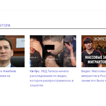
АВТОРА
ыз Ажибаев
Көк-бөрү: УВД Таласа начало
Видео: Массовы
ение на
расследование по видео,
мигрантов в Рос
которое распространилось в
зачем это было 
соцсетях