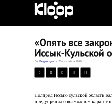
KLOOP.KG
—
«Опять все закро
Иссык-Кульской о
Новости
От
Редакция
-
25 сентября 2020
Кыргызстана
Полпред Иссык-Кульской области Бал
предупредил о возможном карантине