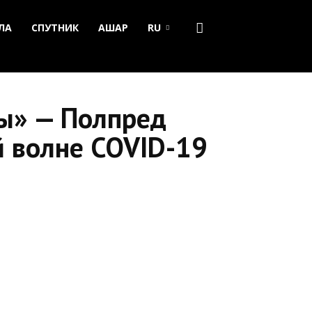
ЛА
СПУТНИК
АШАР
RU
ны» — Полпред
й волне COVID-19