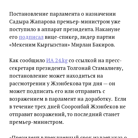
Постановление парламента о назначении
Садыра Жапарова премьер-министром уже
поступило в аппарат президента. Накануне
его
подписал
вице-спикер, лидер партии
«Мекеним Кыргызстан» Мирлан Бакиров.
Как сообщило
ИА 24.kg
со ссылкой на пресс-
секретаря президента Толгонай Стамалиеву,
постановление может находиться на
рассмотрении у Жээнбекова три дня — он
может подписать его или отправить с
возражением в парламент на доработку. Если
в течение трех дней Сооронбай Жээнбеков не
отправит возражений, то последний станет
премьер-министром.
«Президент в трехдневный срок издает указ о