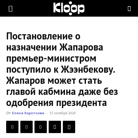
KLOOP.KG
Постановление о
—
назначении Жапарова
премьер-министром
Новости
поступило к Жээнбекову.
Жапаров может стать
Кыргызстана
главой кабмина даже без
одобрения президента
От
Елена Короткова
-
13 октября 2020