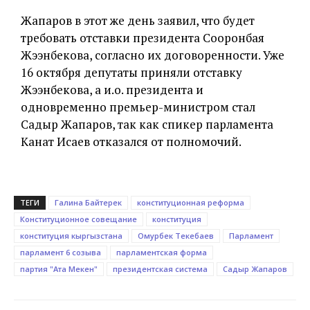
Жапаров в этот же день заявил, что будет
требовать отставки президента Сооронбая
Жээнбекова, согласно их договоренности. Уже
16 октября депутаты приняли отставку
Жээнбекова, а и.о. президента и
одновременно премьер-министром стал
Садыр Жапаров, так как спикер парламента
Канат Исаев отказался от полномочий.
ТЕГИ
Галина Байтерек
конституционная реформа
Конституционное совещание
конституция
конституция кыргызстана
Омурбек Текебаев
Парламент
парламент 6 созыва
парламентская форма
партия "Ата Мекен"
президентская система
Садыр Жапаров