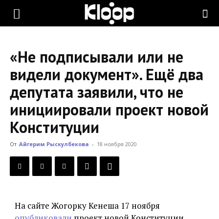
KLOOP.KG
«Не подписывали или не
—
видели документ». Ещё два
депутата заявили, что не
Новости
инициировали проект новой
Конституции
Кыргызстана
От
Айгерим Рыскулбекова
-
18 ноября 2020
На сайте Жогорку Кенеша 17 ноября
опубликовали
проект новой Конституции,