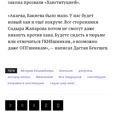
закона прозвали «Ханституцией».
«Акаева, Бакиева было мало. У нас будет
новый хан и ещё покруче. Все сторонники
Садыра Жапарова потом не смогут даже
пикнуть против хана. Будете сидеть в тюрьме
или отмечаться ГКНБшникам, а возможно
даже ОПГшникам», — написал Дастан Бекешев.
ТЕГИ
Айгерим Бешимбаева
Бекешев
депутаты
жогорку кенеш
Иманалиев
Иса Омуркулов
конституция
поправки в конституцию
садык шер-нияз