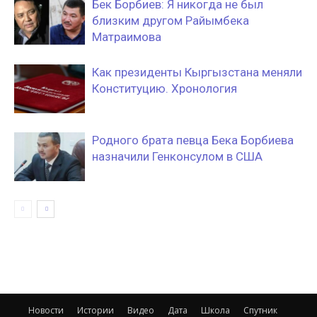
Бек Борбиев: Я никогда не был
близким другом Райымбека
Матраимова
Как президенты Кыргызстана меняли
Конституцию. Хронология
Родного брата певца Бека Борбиева
назначили Генконсулом в США
Новости
Истории
Видео
Дата
Школа
Спутник