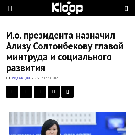
KLOOP.KG
И.о. президента назначил
—
Ализу Солтонбекову главой
минтруда и социального
Новости
развития
От
Редакция
-
25 ноября 2020
Кыргызстана