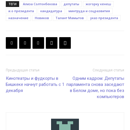
ТЕГИ
Ализа Солтонбекова
депутаты
жогорку кенеш
и.о президента
кандидатура
минтруда и соцразвития
назначение
Новиков
Талант Мамытов
указ президента
Предыдущая статья
Следующая статья
Кинотеатры и фудкорты в
Одним кадром: Депутаты
Бишкеке начнут работать с 1
парламента снова заседают
декабря
в Белом доме, но пока без
компьютеров