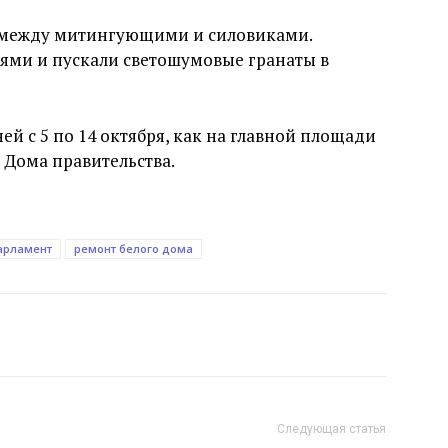
я между митингующими и силовиками.
ями и пускали светошумовые гранаты в
й с 5 по 14 октября, как на главной площади
у Дома правительства.
арламент
ремонт белого дома
Следующая статья