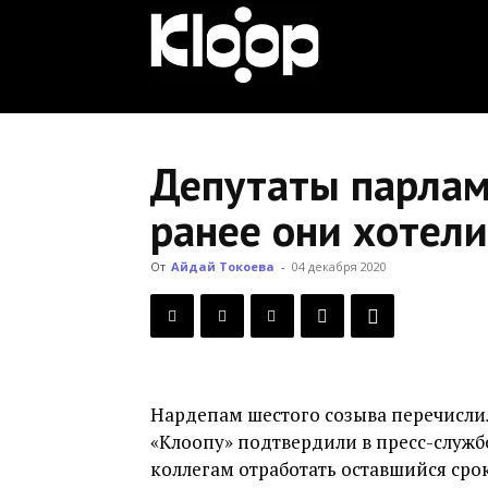
KLOOP.KG
—
Депутаты парлам
ранее они хотели
Новости
От
Айдай Токоева
-
04 декабря 2020
Кыргызстана
Нардепам шестого созыва перечисли
«Клоопу» подтвердили в пресс-служб
коллегам отработать оставшийся сро