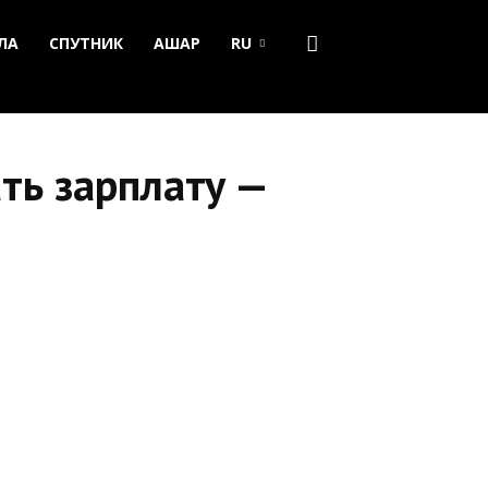
ЛА
СПУТНИК
АШАР
RU
ть зарплату —