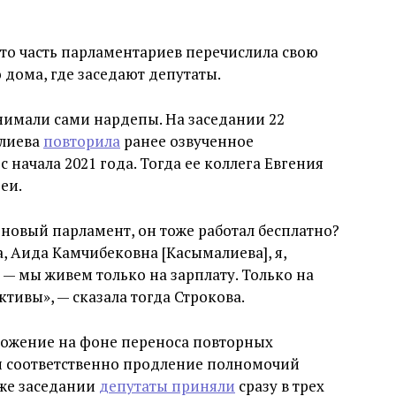
что часть парламентариев перечислила свою
о дома, где заседают депутаты.
нимали сами нардепы. На заседании 22
алиева
повторила
ранее озвученное
 начала 2021 года. Тогда ее коллега Евгения
еи.
 новый парламент, он тоже работал бесплатно?
а, Аида Камчибековна [Касымалиева], я,
— мы живем только на зарплату. Только на
тивы», — сказала тогда Строкова.
ложение на фоне переноса повторных
 и соответственно продление полномочий
 же заседании
депутаты приняли
сразу в трех