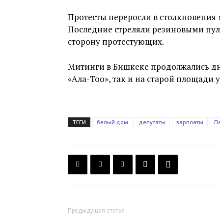
Протесты переросли в столкновени
Последние стреляли резиновыми пул
сторону протестующих.
Митинги в Бишкеке продолжались дне
«Ала-Тоо», так и на старой площади 
ТЕГИ
белый дом
депутаты
зарплаты
П
Предыдущая статья