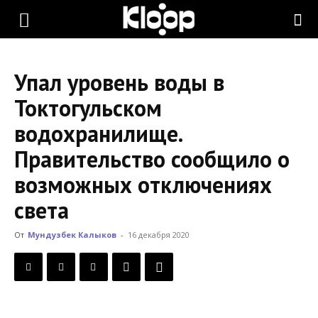
KLOOP.KG
Упал уровень воды в
—
Токтогульском
водохранилище.
Новости
Правительство сообщило о
возможных отключениях
Кыргызстана
света
От
Мундузбек Калыков
-
16 декабря 2020