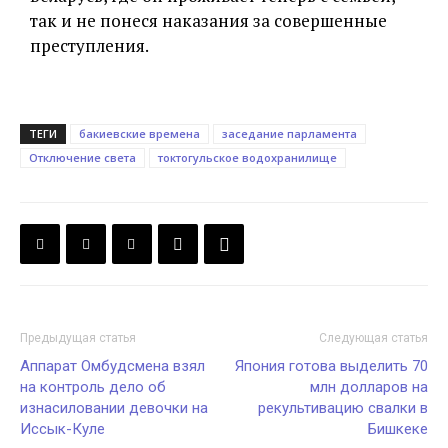
так и не понеся наказания за совершенные
преступления.
ТЕГИ
бакиевские времена
заседание парламента
Отключение света
токтогульское водохранилище
Предыдущая статья
Следующая статья
Аппарат Омбудсмена взял
Япония готова выделить 70
на контроль дело об
млн долларов на
изнасиловании девочки на
рекультивацию свалки в
Иссык-Куле
Бишкеке