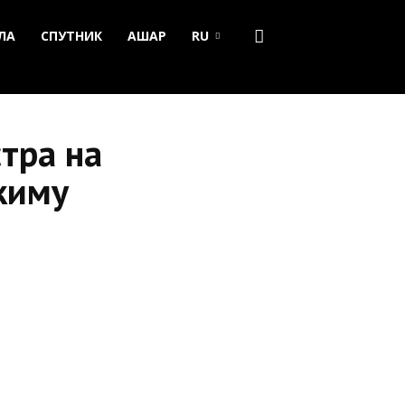
ЛА
СПУТНИК
АШАР
RU
тра на
киму