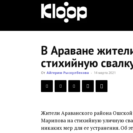
KLOOP.KG
—
В Араване жител
стихийную свалк
Новости
От
Айгерим Рыскулбекова
-
14 марта 2021
Кыргызстана
Жители Араванского района Ошской 
Марипова на стихийную уличную свал
никаких мер для ее устранения. Об 