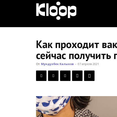
KLOOP.KG
—
Как проходит ва
сейчас получить 
Новости
От
Мундузбек Калыков
-
07 апреля 2021
Кыргызстана