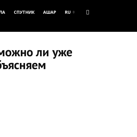
ЛА
СПУТНИК
АШАР
RU
 можно ли уже
бъясняем