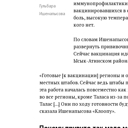
иммунопрофилактики 
Гульбара
вакцинировавшихся в 
Ишенапысова
боль, высокую темпера
кого нет.
По словам Ишенапысов
развернуть прививочн
Сейчас вакцинация идё
Ысык-Атинском района
«Готовые [к вакцинации] регионы и 
местных штабов. Сейчас ведь штабы 
эта работа началась повсеместно ка
во все регионы, кроме Таласа из-за 
Талас […] Они по ходу готовности б
сказала Ишенапысова «Клоопу».
Почему привито так мало 