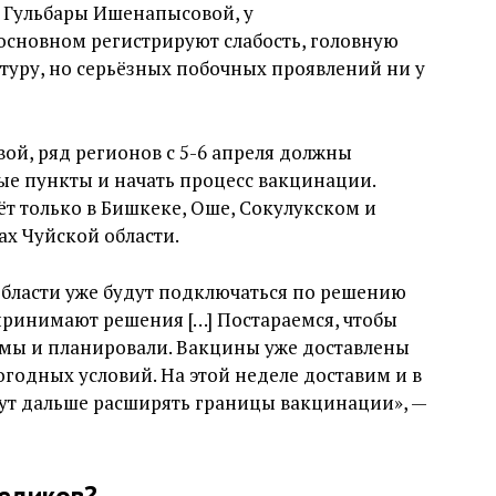
Гульбары Ишенапысовой, у
основном регистрируют слабость, головную
туру, но серьёзных побочных проявлений ни у
ой, ряд регионов с 5-6 апреля должны
ые пункты и начать процесс вакцинации.
т только в Бишкеке, Оше, Сокулукском и
х Чуйской области.
области уже будут подключаться по решению
принимают решения […] Постараемся, чтобы
к мы и планировали. Вакцины уже доставлены
погодных условий. На этой неделе доставим и в
удут дальше расширять границы вакцинации», —
медиков?