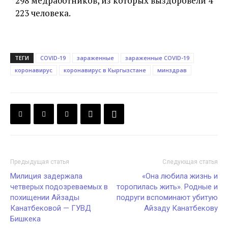
298 медработников, из которых выздоровели 4
223 человека.
ТЕГИ
COVID-19
зараженные
зараженные COVID-19
коронавирус
коронавирус в Кыргызстане
минздрав
Предыдущая статья
Следующая статья
Милиция задержала
«Она любила жизнь и
четверых подозреваемых в
торопилась жить». Родные и
похищении Айзады
подруги вспоминают убитую
Канатбековой — ГУВД
Айзаду Канатбекову
Бишкека