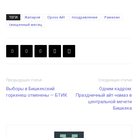
ТЕГИ
Жапаров
Орозо Айт
поздравление
Рамазан
священный месяц
Предыдущая статья
Следующая статья
Выборы в Бишкекский
Одним кадром:
горкенеш отменены — БТИК
Праздничный айт-намаз в
центральной мечети
Бишкека