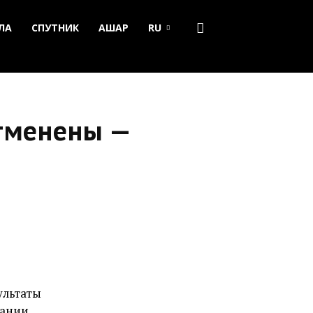
ЛА
СПУТНИК
АШАР
RU
тменены —
ультаты
дании.