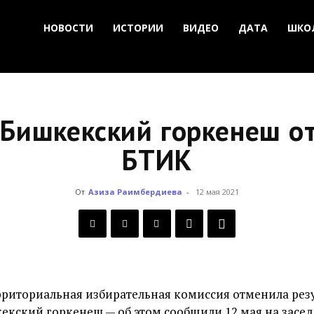
НОВОСТИ
ИСТОРИИ
ВИДЕО
ДАТА
ШКО
 Бишкекский горкенеш о
БТИК
От
Азиза Раимбердиева
-
12 мая 2021
рриториальная избирательная комиссия отменила рез
екский горкенеш — об этом сообщили 12 мая на засе