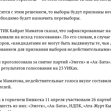
сится с этим решением, то выборы будут признаны н
обходимо будет назначить перевыборы.
ТИК Кайрат Маматов сказал, что зафиксированные на
лияли на исход голосования». По его словам, в случа
ров, «кандидатами не могут быть выдвинуты те, чьи
ованием для признания выборов недействительными»
 проголосовала за снятие партий «Эмгек» и «Ак-Бата»,
результатов голосования на 23 УИКах.
ам Маматова, недействительные голоса вкупе составили
телей.
х в горкенеш Бишкека 11 апреля участвовали 26 партий
шесть из них: «Эмгек», «Ак-Бата», НДПК, «Ата-Журт К