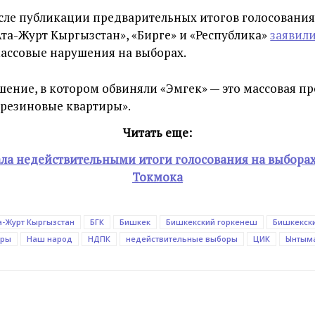
сле публикации предварительных итогов голосования
та-Журт Кыргызстан», «Бирге» и «Республика»
заявили
ассовые нарушения на выборах.
ение, в котором обвиняли «Эмгек» — это массовая п
«резиновые квартиры».
Читать еще:
ла недействительными итоги голосования на выборах
Токмока
а-Журт Кыргызстан
БГК
Бишкек
Бишкекский горкенеш
Бишкекск
оры
Наш народ
НДПК
недействительные выборы
ЦИК
Ынтым