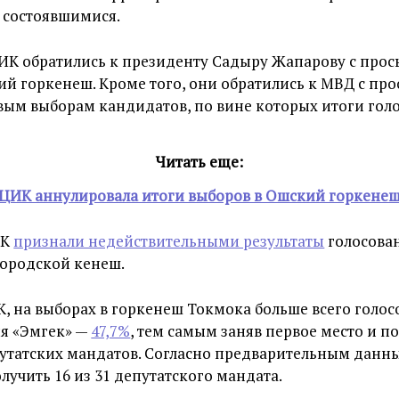
 состоявшимися.
ИК обратились к президенту Садыру Жапарову с прос
й горкенеш. Кроме того, они обратились к МВД с про
вым выборам кандидатов, по вине которых итоги гол
Читать еще:
ЦИК аннулировала итоги выборов в Ошский горкене
ИК
признали недействительными результаты
голосова
городской кенеш.
 на выборах в горкенеш Токмока больше всего голос
ия «Эмгек» —
47,7%
, тем самым заняв первое место и п
утатских мандатов. Согласно предварительным данн
лучить 16 из 31 депутатского мандата.