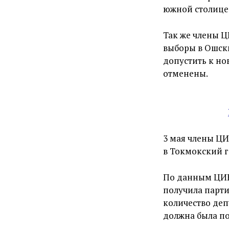
южной столице
Так же члены Ц
выборы в Ошски
допустить к но
отменены.
3 мая члены Ц
в Токмокский 
По данным ЦИК,
получила парт
количество деп
должна была по