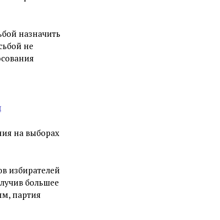
ьбой назначить
сьбой не
осования
ш
ния на выборах
ов избирателей
олучив большее
ым, партия