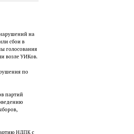
 нарушений на
или сбои в
ны голосования
ли возле УИКов.
арушения по
ов партий
роведению
ыборов,
партию НДПК с