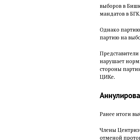
выборов в Биш
мандатов в БГК
Однако партию 
партию на выбо
Представители 
нарушает норм
стороны партии
ЦИКе.
Аннулирова
Ранее итоги вы
Члены Центризб
отменой прото