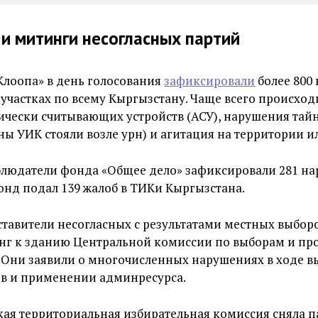
и митинги несогласных партий
Клоопа» в день голосования
зафиксировали
более 800
участках по всему Кыргызстану. Чаще всего происход
ически считывающих устройств (АСУ), нарушения тай
ны УИК стояли возле урн) и агитация на территории и
блюдатели фонда «Общее дело» зафиксировали 281 н
фонд подал 139 жалоб в ТИКи Кыргызстана.
ставители несогласных с результатами местных выбор
нг к зданию Центральной комиссии по выборам и п
 Они заявили о многочисленных нарушениях в ходе в
ов и применении админресурса.
кая территориальная избирательная комиссия сняла 