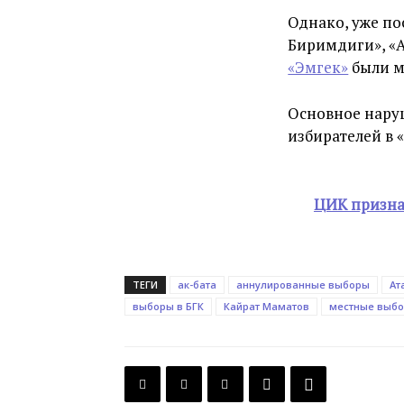
Однако, уже по
Биримдиги», «А
«Эмгек»
были м
Основное наруш
избирателей в 
ЦИК призна
ТЕГИ
ак-бата
аннулированные выборы
Ат
выборы в БГК
Кайрат Маматов
местные выб