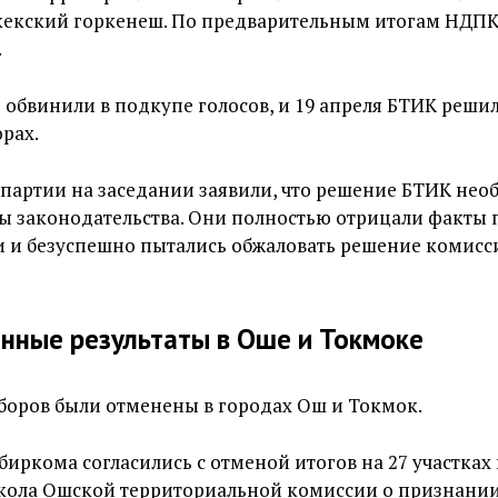
кекский горкенеш. По предварительным итогам НДПК
.
обвинили в подкупе голосов, и 19 апреля БТИК реши
рах.
партии на заседании заявили, что решение БТИК нео
ы законодательства. Они полностью отрицали факты 
 и безуспешно пытались обжаловать решение комисси
нные результаты в Оше и Токмоке
боров были отменены в городах Ош и Токмок.
иркома согласились с отменой итогов на 27 участках
кола Ошской территориальной комиссии о признании