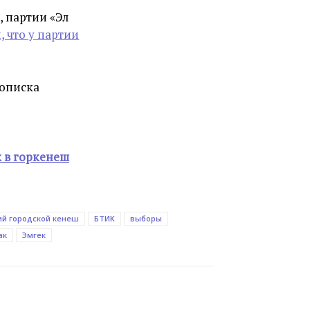
, партии «Эл
, что у партии
рописка
 в горкенеш
ий городской кенеш
БТИК
выборы
ак
Эмгек