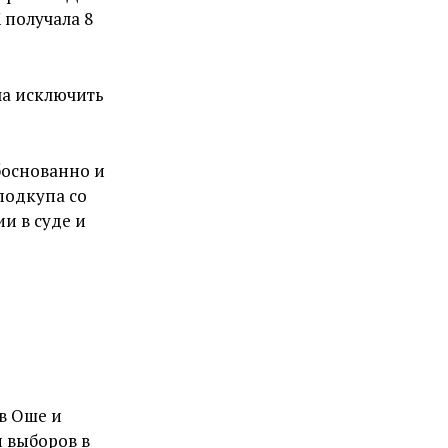
 получала 8
ла исключить
боснованно и
подкупа со
и в суде и
 в Оше и
 выборов в