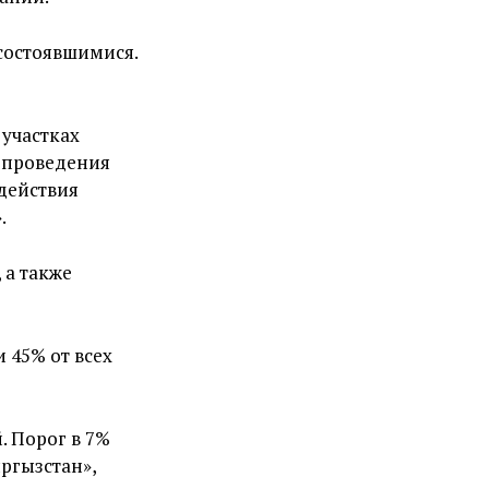
есостоявшимися.
 участках
е проведения
 действия
.
 а также
 45% от всех
. Порог в 7%
ыргызстан»,