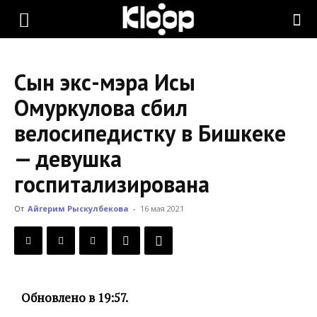
KLOOP.KG
Сын экс-мэра Исы
—
Омуркулова сбил
велосипедистку в Бишкеке
Новости
— девушка
госпитализирована
Кыргызстана
От
Айгерим Рыскулбекова
-
16 мая 2021
Обновлено в 19:57.