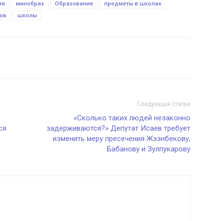
ия
минобраз
Образование
предметы в школах
ов
школы
Следующая статья
«Сколько таких людей незаконно
ся
задерживаются?» Депутат Исаев требует
изменить меру пресечения Жээнбекову,
Бабанову и Зулпукарову