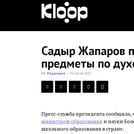
KLOOP.KG
—
Садыр Жапаров п
предметы по дух
Новости
От
Редакция
-
03 июня 2021
Кыргызстана
Пресс-служба президента сообщила,
министром образования
и науки Бол
школьного образования в стране.