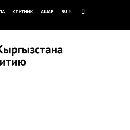
ЛА
СПУТНИК
АШАР
RU
Кыргызстана
витию