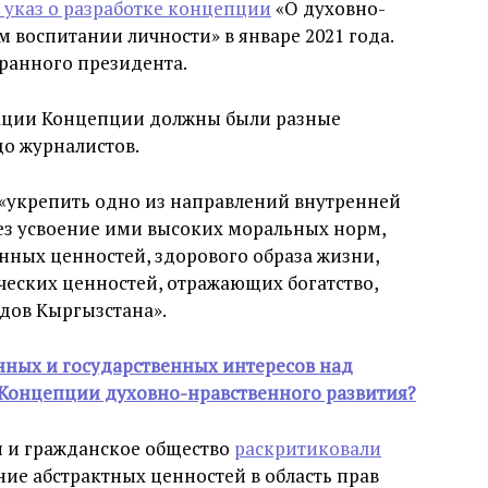
 указ о разработке концепции
«О духовно-
 воспитании личности» в январе 2021 года.
бранного президента.
изации Концепции должны были разные
до журналистов.
 «укрепить одно из направлений внутренней
ез усвоение ими высоких моральных норм,
ных ценностей, здорового образа жизни,
ческих ценностей, отражающих богатство,
одов Кыргызстана».
ных и государственных интересов над
Концепции духовно-нравственного развития?
 и гражданское общество
раскритиковали
ние абстрактных ценностей в область прав