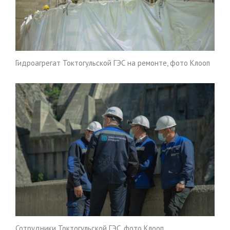
Гидроагрегат Токтогульской ГЭС на ремонте, фото Клооп
Сотрудники Токтогульской ГЭС, фото Клооп