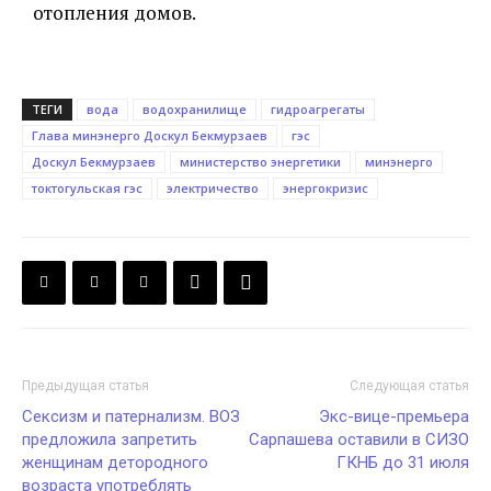
отопления домов.
ТЕГИ
вода
водохранилище
гидроагрегаты
Глава минэнерго Доскул Бекмурзаев
гэс
Доскул Бекмурзаев
министерство энергетики
минэнерго
токтогульская гэс
электричество
энергокризис
Предыдущая статья
Следующая статья
Сексизм и патернализм. ВОЗ
Экс-вице-премьера
предложила запретить
Сарпашева оставили в СИЗО
женщинам детородного
ГКНБ до 31 июля
возраста употреблять