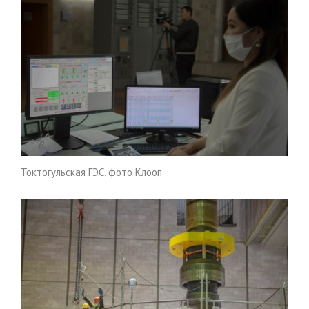
Токтогульская ГЭС, фото Клооп