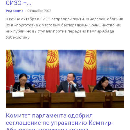
СИЗО –...
Редакция
-
03 ноября 2022
В конце октября в СИЗО отправили почти 30 человек, обвинив
их в «подготовке к массовым беспорядкам». Большинство из
них публично выступали против передачи Кемпир-Абада
Узбекистану.
Комитет парламента одобрил
соглашение по управлению Кемпир-
Абадским водохранилищем