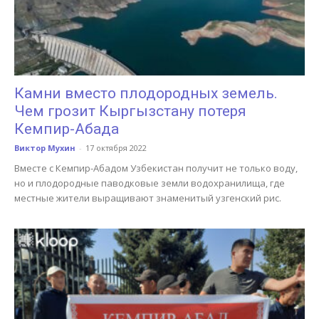
Камни вместо плодородных земель.
Чем грозит Кыргызстану потеря
Кемпир-Абада
Виктор Мухин
-
17 октября 2022
Вместе с Кемпир-Абадом Узбекистан получит не только воду,
но и плодородные паводковые земли водохранилища, где
местные жители выращивают знаменитый узгенский рис.