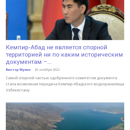
Кемпир-Абад не является спорной
территорией ни по каким историческим
документам –...
Виктор Мухин
-
20 октября 2022
Самой спорной частью одобренного комитетом документа
стала возможная передача Кемпир-Абадского водохранилища
Узбекистану.