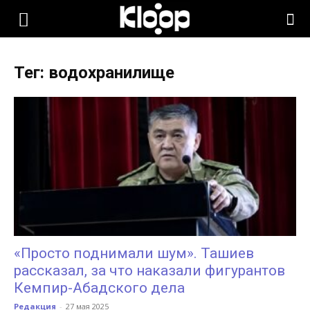
KLOOP.KG
Тег: водохранилище
—
Новости
Кыргызстана
«Просто поднимали шум». Ташиев
рассказал, за что наказали фигурантов
Кемпир-Абадского дела
Редакция
-
27 мая 2025