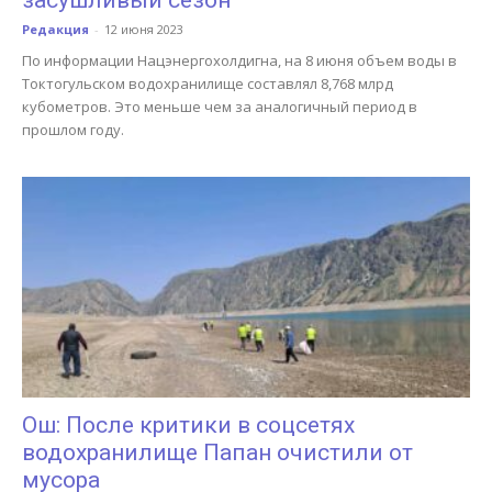
Редакция
-
12 июня 2023
По информации Нацэнергохолдигна, на 8 июня объем воды в
Токтогульском водохранилище составлял 8,768 млрд
кубометров. Это меньше чем за аналогичный период в
прошлом году.
Ош: После критики в соцсетях
водохранилище Папан очистили от
мусора