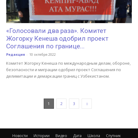
«Голосовали два раза». Комитет
Жогорку Кенеша одобрил проект
Соглашения по границе...
Редакция
-
10 октября 2022
Комитет Жогорку Кенеша по международным делам, обороне,
безопасности и миграции одобрил проект Соглашения по
делимитации и демаркации границ с Узбекистаном.
1
2
3
Новости
Истории
Видео
Дата
Школа
Спутник