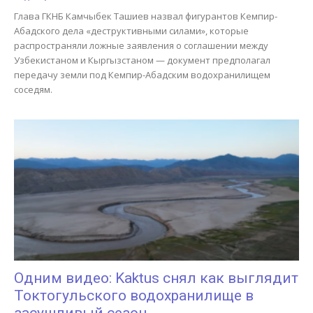
Глава ГКНБ Камчыбек Ташиев назвал фигурантов Кемпир-
Абадского дела «деструктивными силами», которые
распространяли ложные заявления о соглашении между
Узбекистаном и Кыргызстаном — документ предполагал
передачу земли под Кемпир-Абадским водохранилищем
соседям.
Одним видео: Kaktus снял как выглядит
Токтогульского водохранилище в
засушливый сезон