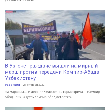
В Узгене граждане вышли на мирный
марш против передачи Кемпир-Абада
Узбекистану
Редакция
-
21 октября 2022
На марш вышли десятки человек, которые кричат: «Кемпир-
Абад наш», «Пусть Кемпир-Абад остается».