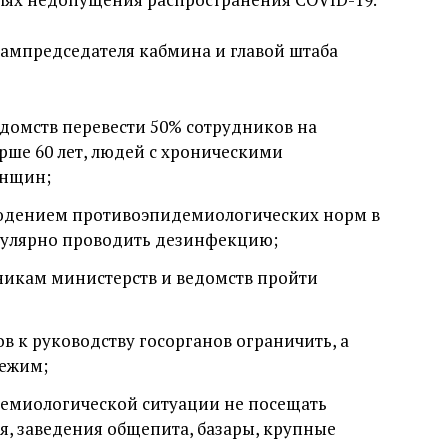
зампредседателя кабмина и главой штаба
домств перевести 50% сотрудников на
тарше 60 лет, людей с хроническими
енщин;
блюдением противоэпидемиологических норм в
егулярно проводить дезинфекцию;
никам министерств и ведомств пройти
в к руководству госорганов ограничить, а
режим;
емиологической ситуации не посещать
, заведения общепита, базары, крупные