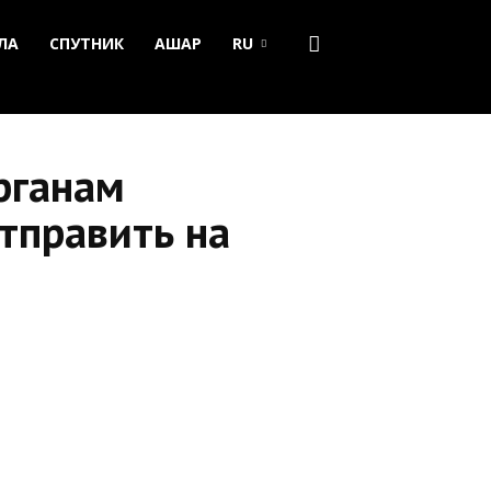
ЛА
СПУТНИК
АШАР
RU
рганам
тправить на