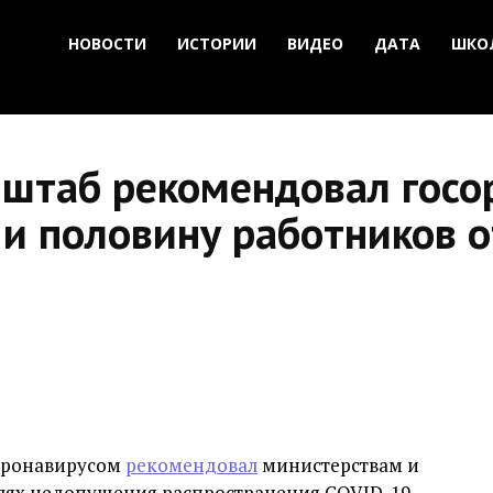
НОВОСТИ
ИСТОРИИ
ВИДЕО
ДАТА
ШКО
 штаб рекомендовал госо
и половину работников о
коронавирусом
рекомендовал
министерствам и
елях недопущения распространения COVID-19.