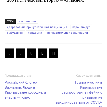
200 тысяч человек. Вторую — 93 тысячи.
ТЕГИ
вакцинация
добровольно-принудительная вакцинация
коронавирус
омбудсмен
пандемия
принудительная вакцинация
Предыдущая статья
Следующая статья
Российский блогер
Группа мужчин в
Варламов: Люди в
Кыргызстане
Кыргызстане хорошие, а
распространяет фейки с
власть — говно
призывом не
вакцинироваться от COVID-