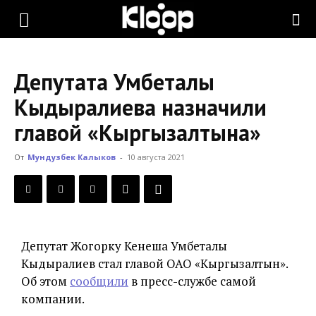
KLOOP.KG
Депутата Умбеталы
—
Кыдыралиева назначили
главой «Кыргызалтына»
Новости
От
Мундузбек Калыков
-
10 августа 2021
Кыргызстана
Депутат Жогорку Кенеша Умбеталы
Кыдыралиев стал главой ОАО «Кыргызалтын».
Об этом
сообщили
в пресс-службе самой
компании.