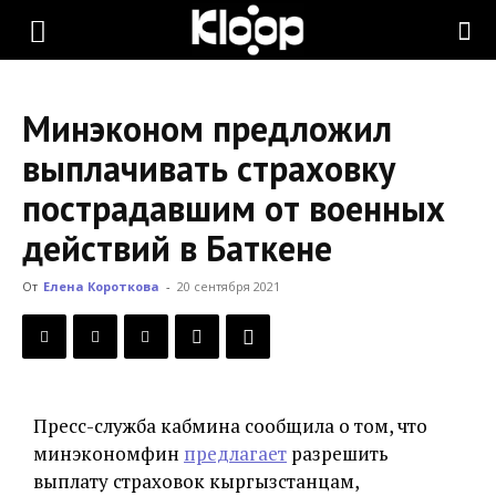
KLOOP.KG
Минэконом предложил
—
выплачивать страховку
пострадавшим от военных
Новости
действий в Баткене
От
Елена Короткова
-
20 сентября 2021
Кыргызстана
Пресс-служба кабмина сообщила о том, что
минэкономфин
предлагает
разрешить
выплату страховок кыргызстанцам,