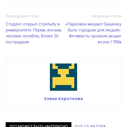
Предыдущая статья
Следующая статья
Студент открыл стрельбу в
«Парковки мешают Бишкеку
университете Перми, восемь
быть городом для людей».
человек погибли, более 20
Активисты провели акцию
пострадали
возле ГУМа
Елена Короткова
ЭТО МОЖЕТ БЫТЬ ИНТЕРЕСНО
ЕЩЕ ОТ АВТОРА