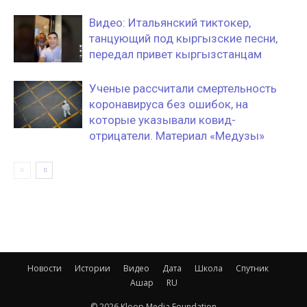
Видео: Итальянский тиктокер,
танцующий под кыргызские песни,
передал привет кыргызстанцам
Ученые рассчитали смертельность
коронавируса без ошибок, на
которые указывали ковид-
отрицатели. Материал «Медузы»
Новости
Истории
Видео
Дата
Школа
Спутник
Ашар
RU
© 2026 Kloop Media Foundation