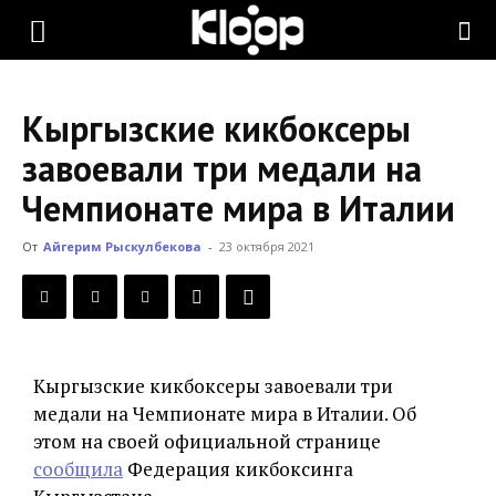
KLOOP.KG
Кыргызские кикбоксеры
—
завоевали три медали на
Чемпионате мира в Италии
Новости
От
Айгерим Рыскулбекова
-
23 октября 2021
Кыргызстана
Кыргызские кикбоксеры завоевали три
медали на Чемпионате мира в Италии. Об
этом на своей официальной странице
сообщила
Федерация кикбоксинга