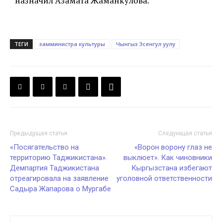
назначил Азамата Жаманкулова.
ТЕГИ
замминистра культуры
Чынгыз Эсенгул уулу
Предыдущая статья
Следующая статья
«Посягательство на
«Ворон ворону глаз не
территорию Таджикистана».
выклюет». Как чиновники
Демпартия Таджикистана
Кыргызстана избегают
отреагировала на заявление
уголовной ответственности
Садыра Жапарова о Мургабе