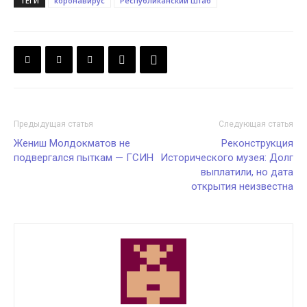
ТЕГИ
коронавирус
Республиканский штаб
Предыдущая статья
Следующая статья
Жениш Молдокматов не
Реконструкция
подвергался пыткам — ГСИН
Исторического музея: Долг
выплатили, но дата
открытия неизвестна