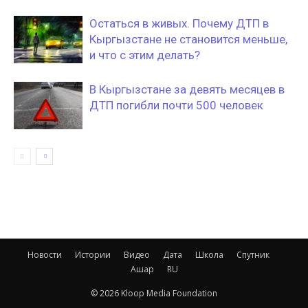
Остаться в живых. Почему ДТП в
Кыргызстане не становится меньше,
и что с этим делать?
В Кыргызстане за девять месяцев в
ДТП погибли почти 500 человек
Новости
Истории
Видео
Дата
Школа
Спутник
Ашар
RU
© 2026 Kloop Media Foundation