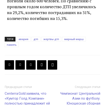
погибли около 600 человек. По сравнению с
прошлым годом количество ДТП увеличилось
на 29,2%, количество пострадавших на 31%,
количество погибших на 15,3%.
ТЕГИ
авария
дтп
жертвы дтп
мирный марш
память
Предыдущая статья
Следующая статья
Centerra Gold заявила, что
Чемпионат Центральной
«Кумтор Голд Компани»
Азии по футболу.
полностью принадлежит ей
Юношеская сборная