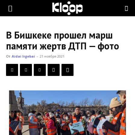
KLOOP.KG
В Бишкеке прошел марш
—
памяти жертв ДТП — фото
От
Aidai Irgebai
-
21 ноября 2021
Новости
Кыргызстана