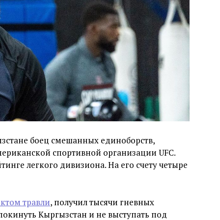
зстане боец смешанных единоборств,
американской спортивной организации UFC.
йтинге легкого дивизиона. На его счету четыре
ъектом травли
, получил тысячи гневных
покинуть Кыргызстан и не выступать под