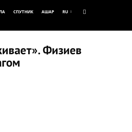
ЛА
СПУТНИК
АШАР
RU
живает». Физиев
агом