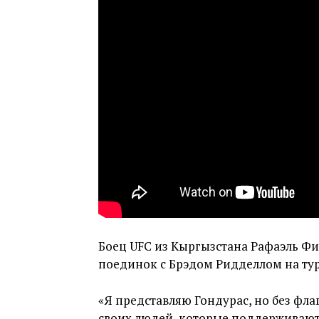
Боец UFC из Кыргызстана Рафаэль Ф
поединок с Брэдом Ридделлом на ту
«Я представляю Гондурас, но без флаг
своих людей, которые поддерживают