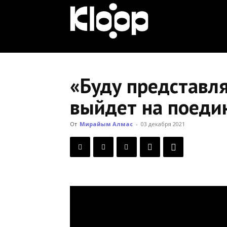
KLOOP.KG
—
«Буду представля
выйдет на поеди
Новости
От
Мирайым Алмас
-
03 декабря 2021
Кыргызстана