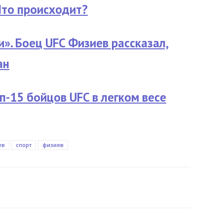
Что происходит?
и». Боец UFC Физиев рассказал,
ан
п-15 бойцов UFC в легком весе
ев
спорт
физиев