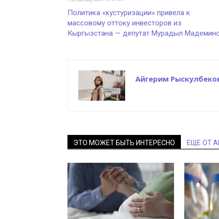
Политика «кустуризации» привела к
массовому оттоку инвесторов из
Кыргызстана — депутат Мурадыл Мадемин
Айгерим Рыскулбеко
ЭТО МОЖЕТ БЫТЬ ИНТЕРЕСНО
ЕЩЕ ОТ 