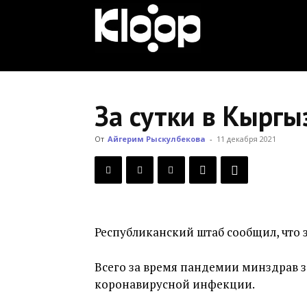
KLOOP.KG
—
За сутки в Кыргы
Новости
От
Айгерим Рыскулбекова
-
11 декабря 2021
Кыргызстана
Республиканский штаб сообщил, что з
Всего за время пандемии минздрав з
коронавирусной инфекции.