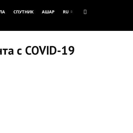
ЛА
СПУТНИК
АШАР
RU
нта с COVID-19