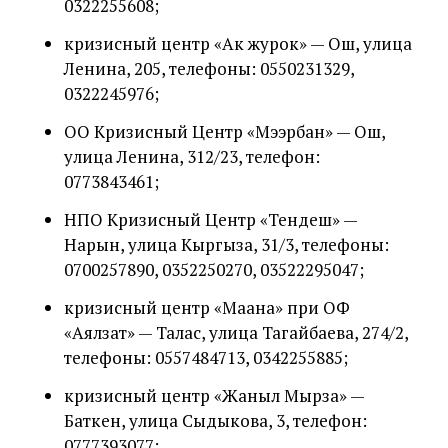
0322255608;
кризисный центр «Ак журок» — Ош, улица
Ленина, 205, телефоны: 0550231329,
0322245976;
ОО Кризисный Центр «Мээрбан» — Ош,
улица Ленина, 312/23, телефон:
0773843461;
НПО Кризисный Центр «Тендеш» —
Нарын, улица Кыргыза, 31/3, телефоны:
0700257890, 0352250270, 03522295047;
кризисный центр «Маана» при ОФ
«Аялзат» — Талас, улица Тагайбаева, 274/2,
телефоны: 0557484713, 0342255885;
кризисный центр «Жаныл Мырза» —
Баткен, улица Сыдыкова, 3, телефон:
0777393077;