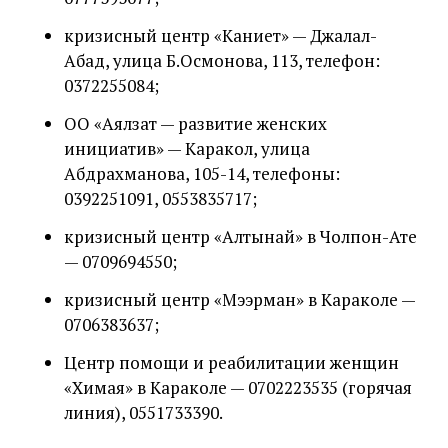
кризисный центр «Каниет» — Джалал-
Абад, улица Б.Осмонова, 113, телефон:
0372255084;
ОО «Аялзат — развитие женских
инициатив» — Каракол, улица
Абдрахманова, 105-14, телефоны:
0392251091, 0553835717;
кризисный центр «Алтынай» в Чолпон-Ате
— 0709694550;
кризисный центр «Мээрман» в Караколе —
0706383637;
Центр помощи и реабилитации женщин
«Химая» в Караколе — 0702223535 (горячая
линия), 0551733390.