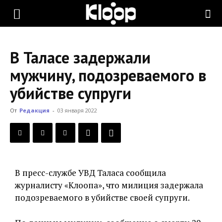
KLOOP.KG
В Таласе задержали
—
мужчину, подозреваемого в
убийстве супруги
Новости
От
Редакция
-
03 января 2022
Кыргызстана
В пресс-службе УВД Таласа сообщила
журналисту «Клоопа», что милиция задержала
подозреваемого в убийстве своей супруги.