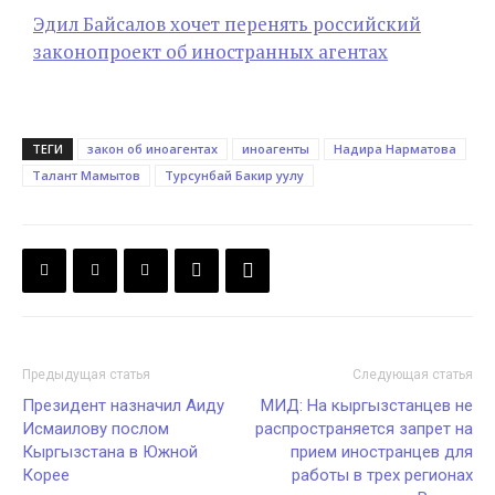
Эдил Байсалов хочет перенять российский
законопроект об иностранных агентах
ТЕГИ
закон об иноагентах
иноагенты
Надира Нарматова
Талант Мамытов
Турсунбай Бакир уулу
Предыдущая статья
Следующая статья
Президент назначил Аиду
МИД: На кыргызстанцев не
Исмаилову послом
распространяется запрет на
Кыргызстана в Южной
прием иностранцев для
Корее
работы в трех регионах