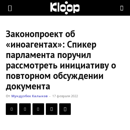
KLOOP.KG
Законопроект об
—
«иноагентах»: Спикер
парламента поручил
Новости
рассмотреть инициативу о
повторном обсуждении
Кыргызстана
документа
От
Мундузбек Калыков
-
17 февраля 2022