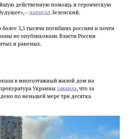
йшую действенную помощь и героическую
будущее», –
написал
Зеленский.
более 3,5 тысячи погибших россиян и почти
роны не опубликовали. Власти России
итых и раненых.
 попала в многоэтажный жилой дом на
енпрокуратура Украины
заявила
, что за
дено по меньшей мере три десятка