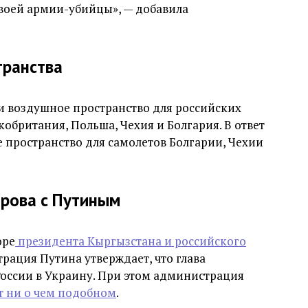
своей армии-убийцы», — добавила
транства
ли воздушное пространство для российских
кобритания, Польша, Чехия и Болгария. В ответ
е пространство для самолетов Болгарии, Чехии
рова с Путиным
оре
президента Кыргызстана и российского
ация Путина утверждает, что глава
оссии в Украину. При этом администрация
т ни о чем подобном
.