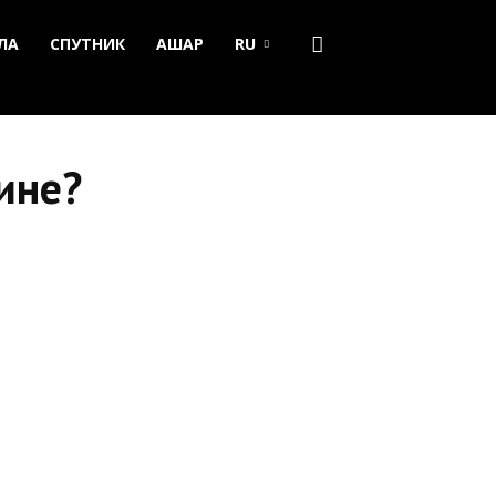
ЛА
СПУТНИК
АШАР
RU
ине?