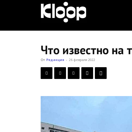
KLOOP.KG
—
Что известно на 
Новости
От
Редакция
-
26 февраля 2022
Кыргызстана