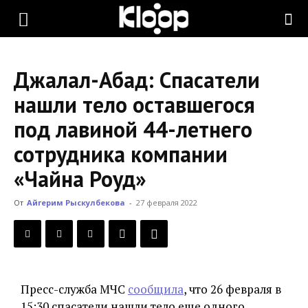
KLOOP.KG
Джалал-Абад: Спасатели
—
нашли тело оставшегося
под лавиной 44-летнего
Новости
сотрудника компании
«Чайна Роуд»
Кыргызстана
От
Айгерим Рыскулбекова
-
27 февраля 2022
Пресс-служба МЧС
сообщила
, что 26 февраля в
15:30 спасатели нашли тело еще одного