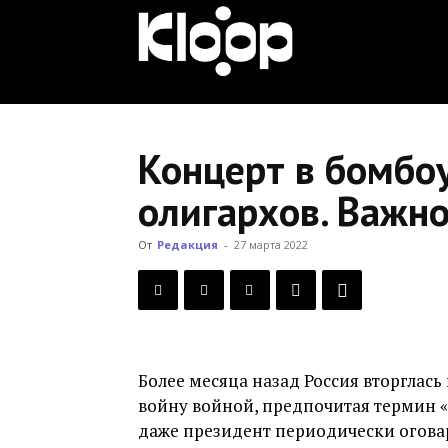
KLOOP.KG
—
Концерт в бомбоу
олигархов. Важно
Новости
От
Редакция
-
27 марта 2022
Кыргызстана
Более месяца назад Россия вторглась
войну войной, предпочитая термин 
даже президент периодически оговар