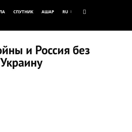
ЛА
СПУТНИК
АШАР
RU
йны и Россия без
 Украину