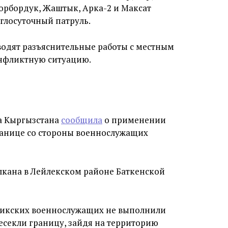
Борбордук, Жаштык, Арка-2 и Максат
глосуточный патруль.
водят разъяснительные работы с местным
онфликтную ситуацию.
ба Кыргызстана
сообщила
о применении
анице со стороны военнослужащих
лкана в Лейлекском районе Баткенской
жикских военнослужащих не выполнили
есекли границу, зайдя на территорию