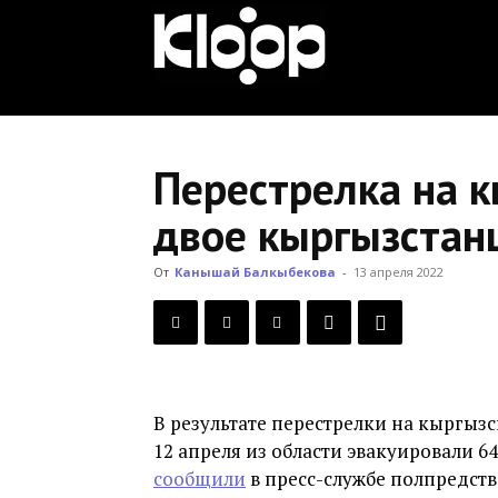
KLOOP.KG
—
Перестрелка на 
двое кыргызстанц
Новости
От
Канышай Балкыбекова
-
13 апреля 2022
Кыргызстана
В результате перестрелки на кыргыз
12 апреля из области эвакуировали 64
сообщили
в пресс-службе полпредств