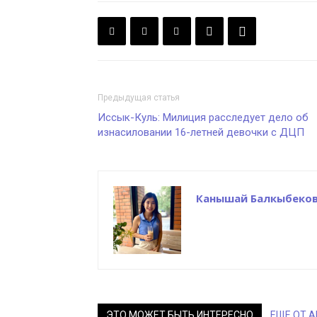
Предыдущая статья
Иссык-Куль: Милиция расследует дело об
изнасиловании 16-летней девочки с ДЦП
Канышай Балкыбеко
ЭТО МОЖЕТ БЫТЬ ИНТЕРЕСНО
ЕЩЕ ОТ 