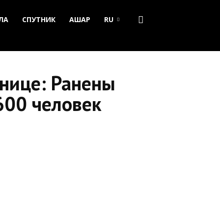
ЛА
СПУТНИК
АШАР
RU
анице: Ранены
600 человек