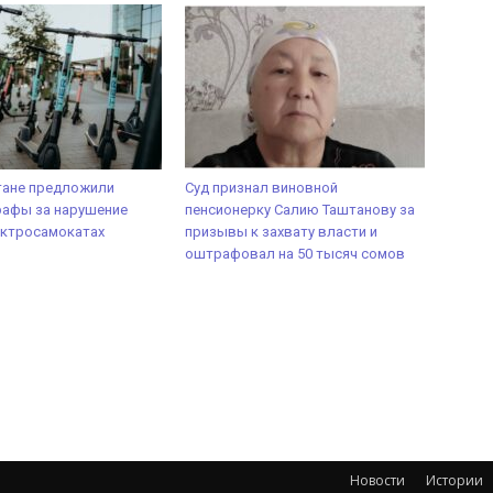
тане предложили
Суд признал виновной
рафы за нарушение
пенсионерку Салию Таштанову за
ектросамокатах
призывы к захвату власти и
оштрафовал на 50 тысяч сомов
Новости
Истории