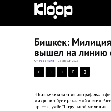
KLOOP.KG
—
Бишкек: Милиция
вышел на линию 
Новости
От
Редакция
-
25 апреля 2022
Кыргызстана
В Бишкеке милиция оштрафовала фир
микроавтобус с рекламой армии Росси
пресс-службе Патрульной милиции.