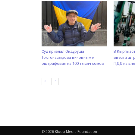
Суд признал Ондуруша
В Кыргызс
Токтонасырова виновным и
ввести шт
оштрафовал на 100 тысяч сомов
ПДД на эл
© 2026 Kloop Media Foundation