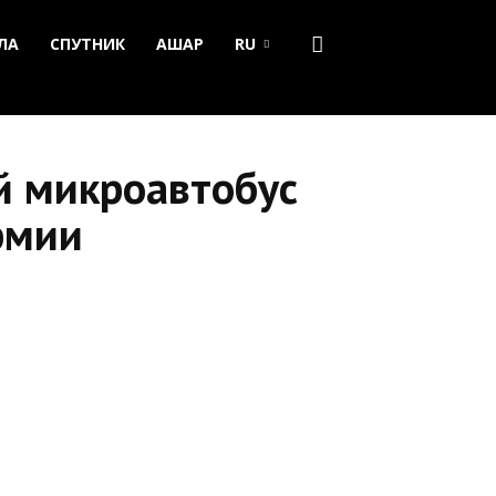
ЛА
СПУТНИК
АШАР
RU
й микроавтобус
рмии