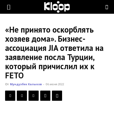
KLOOP.KG
«Не принято оскорблять
—
хозяев дома». Бизнес-
ассоциация JIA ответила на
Новости
заявление посла Турции,
который причислил их к
Кыргызстана
FETO
От
Мундузбек Калыков
-
06 июня 2022