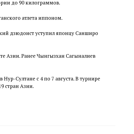
ории до 90 килограммов.
анского атлета иппоном.
кий дзюдоист уступил японцу Санширо
те Азии. Ранее Чынгызхан Сагыналиев
Нур-Султане с 4 по 7 августа. В турнире
19 стран Азии.