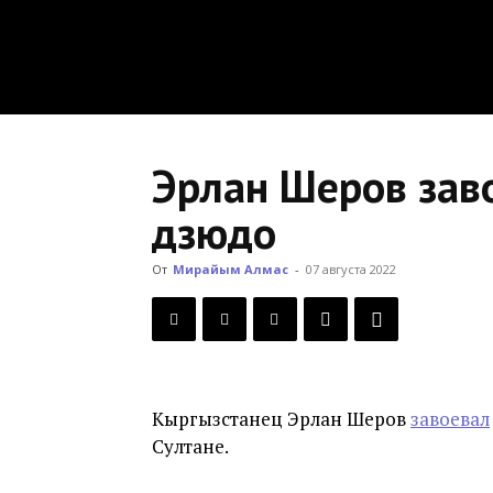
Эрлан Шеров зав
дзюдо
От
Мирайым Алмас
-
07 августа 2022
Кыргызстанец Эрлан Шеров
завоевал
Султане.