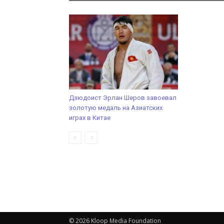
Дзюдоист Эрлан Шеров завоевал
золотую медаль на Азиатских
играх в Китае
© 2026 Kloop Media Foundation